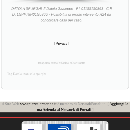
DATOLA SPURGHI di Datola Giuseppe - P.I. 01155150863 - C.F.
DTLGPP78H01G580U - Possibilità di pronto intervento H24 da
concordare caso per caso.
[
Privacy
]
trasporto sansa bifasica caltanissetta
Tag Datola, non solo spurghi
il Sito Web
www.piazza-armerina.it
è membro di NetworkPortali.it | [
Aggiungi la
tua Azienda al Network di Portali
]