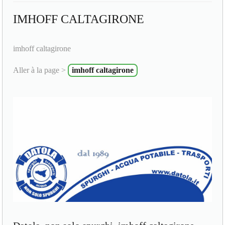
IMHOFF CALTAGIRONE
imhoff caltagirone
Aller à la page >
imhoff caltagirone