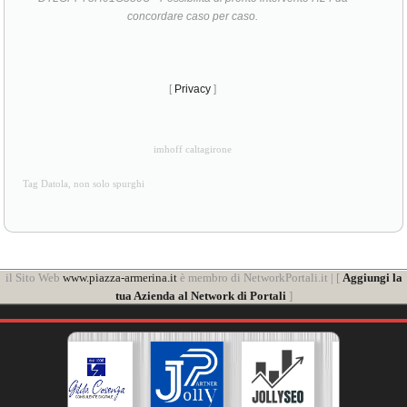
concordare caso per caso.
[
Privacy
]
imhoff caltagirone
Tag Datola, non solo spurghi
il Sito Web
www.piazza-armerina.it
è membro di NetworkPortali.it | [
Aggiungi la
tua Azienda al Network di Portali
]