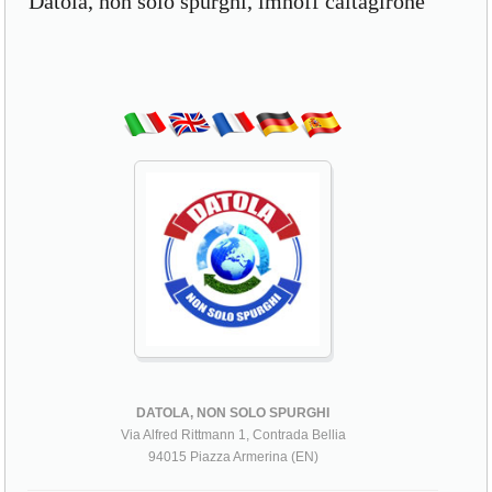
Datola, non solo spurghi, imhoff caltagirone
DATOLA, NON SOLO SPURGHI
Via Alfred Rittmann 1, Contrada Bellia
94015 Piazza Armerina (EN)