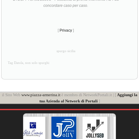
concordare caso per caso.
[
Privacy
]
spurgo sicilia
Tag Datola, non solo spurghi
il Sito Web
www.piazza-armerina.it
è membro di NetworkPortali.it | [
Aggiungi la
tua Azienda al Network di Portali
]