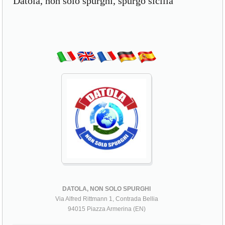
Datola, non solo spurghi, spurgo sicilia
DATOLA, NON SOLO SPURGHI
Via Alfred Rittmann 1, Contrada Bellia
94015 Piazza Armerina (EN)