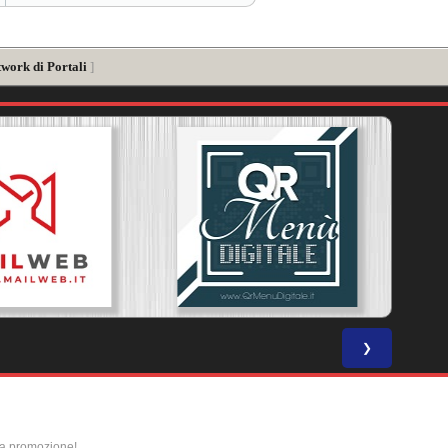
twork di Portali
]
❯
la promozione!