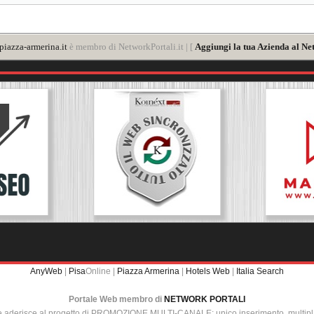
iazza-armerina.it
è membro di NetworkPortali.it | [
Aggiungi la tua Azienda al Ne
AnyWeb
|
Pisa
Online |
Piazza Armerina
|
Hotels Web
|
Italia Search
Portale Web membro di
NETWORK PORTALI
e aderisce al progetto di PROMOZIONE MULTI-CANALE: unico inserimento, multip