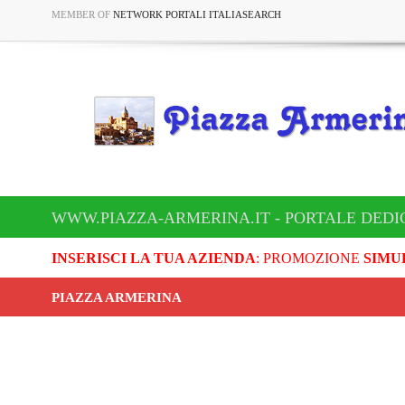
MEMBER OF
NETWORK PORTALI ITALIASEARCH
WWW.PIAZZA-ARMERINA.IT - PORTALE DEDI
INSERISCI LA TUA AZIENDA
: PROMOZIONE
SIMU
PIAZZA ARMERINA