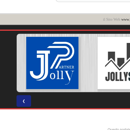
il Sito Web
www.p
❮
Questo portal