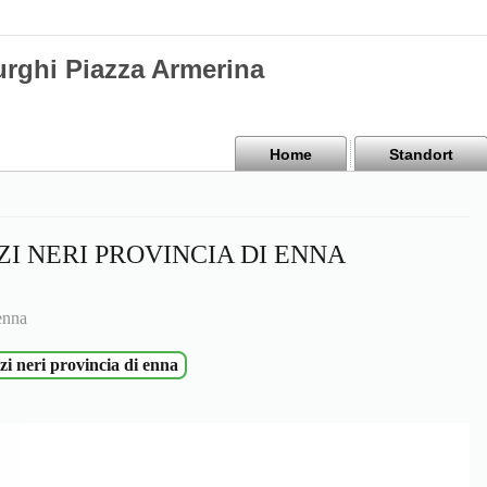
urghi Piazza Armerina
Home
Standort
I NERI PROVINCIA DI ENNA
enna
i neri provincia di enna