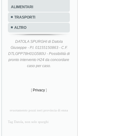
ALIMENTARI
TRASPORTI
ALTRO
DATOLA SPURGHI di Datola
Giuseppe - P.I. 01155150863 - C.F.
DTLGPP78H01G580U - Possibilità di
pronto intervento H24 da concordare
caso per caso.
[
Privacy
]
svuotamento pozzi neri provincia di enna
Tag Datola, non solo spurghi