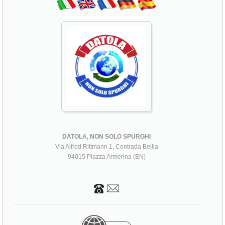
DATOLA, NON SOLO SPURGHI
Via Alfred Rittmann 1, Contrada Bellia
94015 Piazza Armerina (EN)