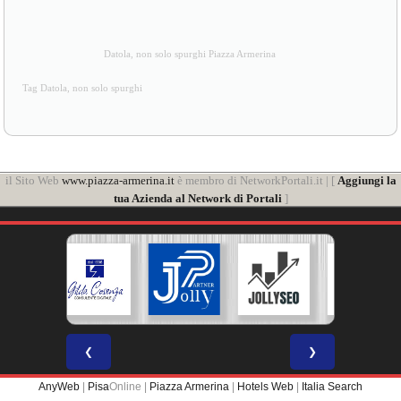
Datola, non solo spurghi Piazza Armerina
Tag Datola, non solo spurghi
il Sito Web
www.piazza-armerina.it
è membro di NetworkPortali.it | [
Aggiungi la
tua Azienda al Network di Portali
]
❮
❯
AnyWeb
|
Pisa
Online |
Piazza Armerina
|
Hotels Web
|
Italia Search