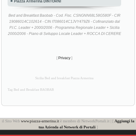
Bed and Breakfast Baobab - Cod. Fisc. CSNGNN68L58G580F - CIR
19086014C102614 - CIN IT086014C1JVY479Z6 - Cofinanziato dal
P.I.C. Leader + 2000/2006 - Programma Regionale Leader + Sicilia
2000/2006 - Piano di Sviluppo Locale Leader + ROCCA DI CERERE
[
Privacy
]
Sicilia Bed and breakfast Piazza Armerina
Tag Bed and Breakfast BAOBAB
il Sito Web
www.piazza-armerina.it
è membro di NetworkPortali.it | [
Aggiungi la
tua Azienda al Network di Portali
]