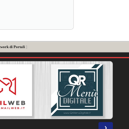
twork di Portali
]
❯