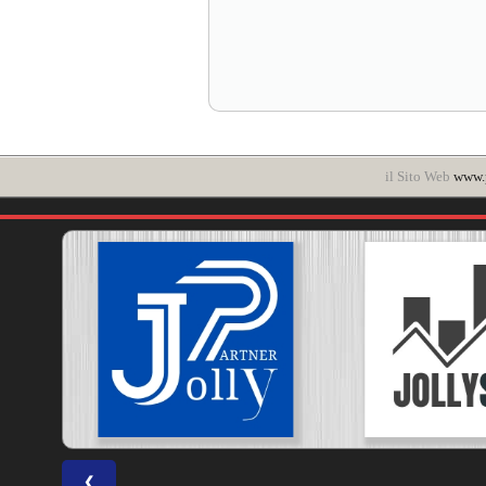
il Sito Web
www.p
❮