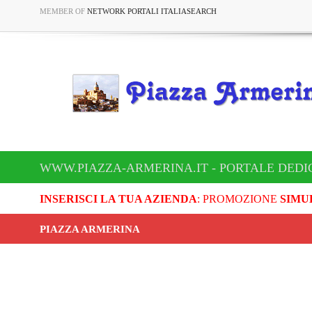
MEMBER OF
NETWORK PORTALI ITALIASEARCH
WWW.PIAZZA-ARMERINA.IT - PORTALE DEDI
INSERISCI LA TUA AZIENDA
: PROMOZIONE
SIMU
PIAZZA ARMERINA