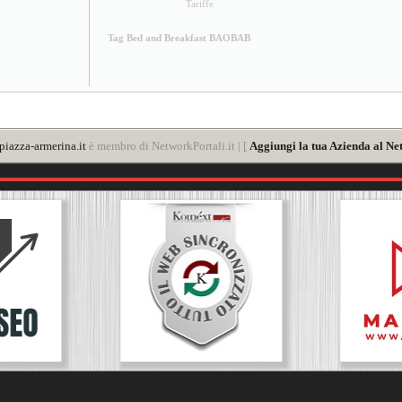
Tariffe
Tag Bed and Breakfast BAOBAB
iazza-armerina.it
è membro di NetworkPortali.it | [
Aggiungi la tua Azienda al Ne