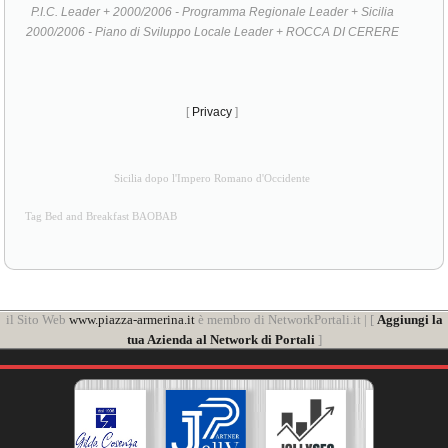
P.I.C. Leader + 2000/2006 - Programma Regionale Leader + Sicilia
2000/2006 - Piano di Sviluppo Locale Leader + ROCCA DI CERERE
[
Privacy
]
Sicilia dopo l'Impero Romano d'Occidente
Tag Bed and Breakfast BAOBAB
il Sito Web
www.piazza-armerina.it
è membro di NetworkPortali.it | [
Aggiungi la
tua Azienda al Network di Portali
]