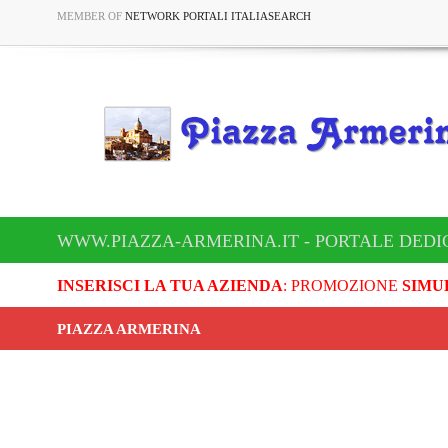
MEMBER OF
NETWORK PORTALI ITALIASEARCH
WWW.PIAZZA-ARMERINA.IT - PORTALE DEDI
INSERISCI LA TUA AZIENDA
: PROMOZIONE
SIMU
PIAZZA ARMERINA