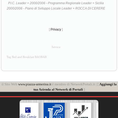
P.I.C. Leader + 2000/2006 - Programma Regionale Leader + Sicilia
2000/2006 - Piano di Sviluppo Locale Leader + ROCCA DI CERERE
[
Privacy
]
Savoca
Tag Bed and Breakfast BAOBAB
il Sito Web
www.piazza-armerina.it
è membro di NetworkPortali.it | [
Aggiungi la
tua Azienda al Network di Portali
]