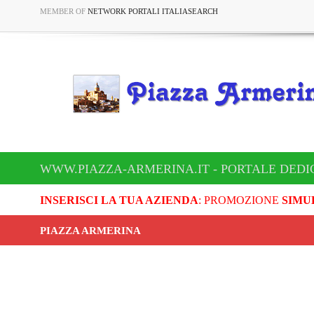
MEMBER OF
NETWORK PORTALI ITALIASEARCH
WWW.PIAZZA-ARMERINA.IT - PORTALE DEDI
INSERISCI LA TUA AZIENDA
: PROMOZIONE
SIMU
PIAZZA ARMERINA