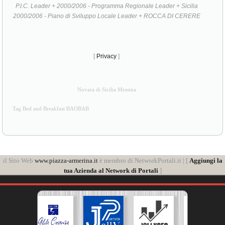
P.I.C. Leader + 2000/2006 - Programma Regionale Leader + Sicilia
2000/2006 - Piano di Sviluppo Locale Leader + ROCCA DI CERERE
[
Privacy
]
Novara di Sicilia Messina
Tag Bed and Breakfast BAOBAB
il Sito Web
www.piazza-armerina.it
è membro di NetworkPortali.it | [
Aggiungi la
tua Azienda al Network di Portali
]