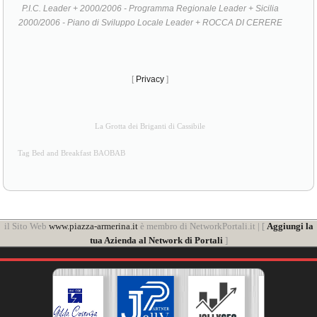
P.I.C. Leader + 2000/2006 - Programma Regionale Leader + Sicilia
2000/2006 - Piano di Sviluppo Locale Leader + ROCCA DI CERERE
[
Privacy
]
La Grotta dei Briganti di Cassibile
Tag Bed and Breakfast BAOBAB
il Sito Web
www.piazza-armerina.it
è membro di NetworkPortali.it | [
Aggiungi la
tua Azienda al Network di Portali
]