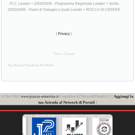
P.I.C. Leader + 2000/2006 - Programma Regionale Leader + Sicilia
2000/2006 - Piano di Sviluppo Locale Leader + ROCCA DI CERERE
[
Privacy
]
Tifeo a Catania
Tag Bed and Breakfast BAOBAB
il Sito Web
www.piazza-armerina.it
è membro di NetworkPortali.it | [
Aggiungi la
tua Azienda al Network di Portali
]