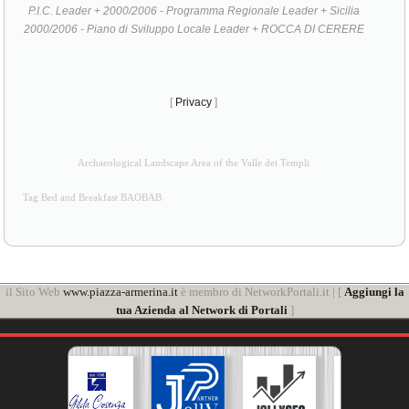
P.I.C. Leader + 2000/2006 - Programma Regionale Leader + Sicilia
2000/2006 - Piano di Sviluppo Locale Leader + ROCCA DI CERERE
[
Privacy
]
Archaeological Landscape Area of the Valle dei Templi
Tag Bed and Breakfast BAOBAB
il Sito Web
www.piazza-armerina.it
è membro di NetworkPortali.it | [
Aggiungi la
tua Azienda al Network di Portali
]