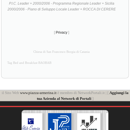
P.I.C. Leader + 2000/2006 - Programma Regionale Leader + Sicilia
2000/2006 - Piano di Sviluppo Locale Leader + ROCCA DI CERERE
[
Privacy
]
Chiesa di San Francesco Borgia di Catania
Tag Bed and Breakfast BAOBAB
il Sito Web
www.piazza-armerina.it
è membro di NetworkPortali.it | [
Aggiungi la
tua Azienda al Network di Portali
]