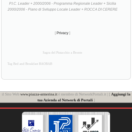
P.I.C. Leader + 2000/2006 - Programma Regionale Leader + Sicilia
2000/2006 - Piano di Sviluppo Locale Leader + ROCCA DI CERERE
[
Privacy
]
Sagra del Pistacchio a Bronte
Tag Bed and Breakfast BAOBAB
il Sito Web
www.piazza-armerina.it
è membro di NetworkPortali.it | [
Aggiungi la
tua Azienda al Network di Portali
]