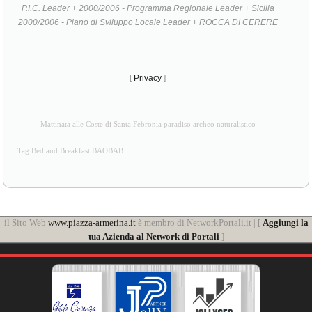
P.I.C. Leader + 2000/2006 - Programma Regionale Leader + Sicilia
2000/2006 - Piano di Sviluppo Locale Leader + ROCCA DI CERERE
[
Privacy
]
Mattinata alle Coste di Santa Febronia paradiso archeo naturalistico
Tag Bed and Breakfast BAOBAB
il Sito Web
www.piazza-armerina.it
è membro di NetworkPortali.it | [
Aggiungi la
tua Azienda al Network di Portali
]