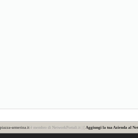
iazza-armerina.it
è membro di NetworkPortali.it | [
Aggiungi la tua Azienda al Ne