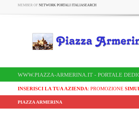
MEMBER OF
NETWORK PORTALI ITALIASEARCH
WWW.PIAZZA-ARMERINA.IT - PORTALE DEDI
INSERISCI LA TUA AZIENDA
: PROMOZIONE
SIMU
PIAZZA ARMERINA