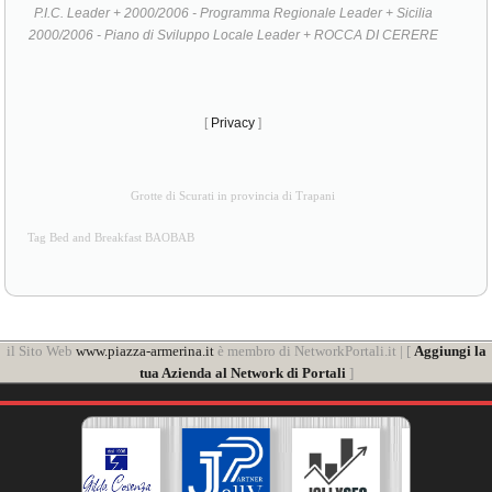
P.I.C. Leader + 2000/2006 - Programma Regionale Leader + Sicilia
2000/2006 - Piano di Sviluppo Locale Leader + ROCCA DI CERERE
[
Privacy
]
Grotte di Scurati in provincia di Trapani
Tag Bed and Breakfast BAOBAB
il Sito Web
www.piazza-armerina.it
è membro di NetworkPortali.it | [
Aggiungi la
tua Azienda al Network di Portali
]