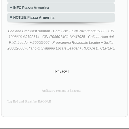
INFO Piazza Armerina
NOTIZIE Piazza Armerina
Bed and Breakfast Baobab - Cod. Fisc. CSNGNN68L58G580F - CIR
19086014C102614 - CIN IT086014C1JVY479Z6 - Cofinanziato dal
P.I.C. Leader + 2000/2006 - Programma Regionale Leader + Sicilia
2000/2006 - Piano di Sviluppo Locale Leader + ROCCA DI CERERE
[
Privacy
]
Anfiteatro romano a Siracusa
Tag Bed and Breakfast BAOBAB