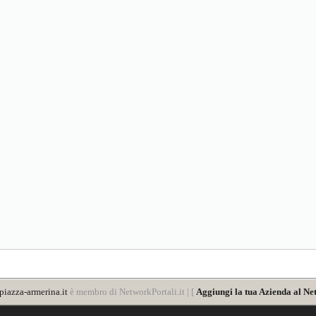
iazza-armerina.it
è membro di NetworkPortali.it | [
Aggiungi la tua Azienda al Ne