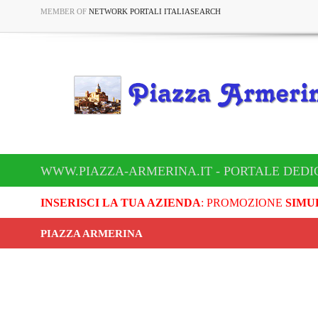
MEMBER OF
NETWORK PORTALI ITALIASEARCH
WWW.PIAZZA-ARMERINA.IT - PORTALE DEDI
INSERISCI LA TUA AZIENDA
: PROMOZIONE
SIMU
PIAZZA ARMERINA