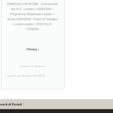
IT086014C1JVY479Z6 - Cofinanziato
dal P.I.C. Leader + 2000/2006 -
Programma Regionale Leader +
Sicilia 2000/2006 - Piano di Sviluppo
Locale Leader + ROCCA DI
CERERE
[
Privacy
]
Telamone di Agrigento
Tag Bed and Breakfast BAOBAB
twork di Portali
]