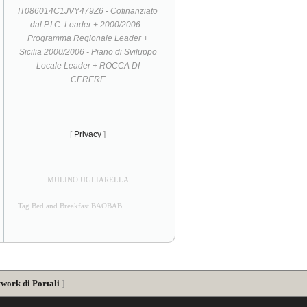
IT086014C1JVY479Z6 - Cofinanziato
dal P.I.C. Leader + 2000/2006 -
Programma Regionale Leader +
Sicilia 2000/2006 - Piano di Sviluppo
Locale Leader + ROCCA DI
CERERE
[
Privacy
]
MULINO UGLIARELLA
Tag Bed and Breakfast BAOBAB
twork di Portali
]