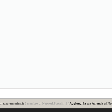
iazza-armerina.it
è membro di NetworkPortali.it | [
Aggiungi la tua Azienda al Ne