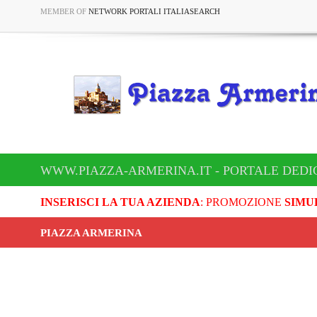
MEMBER OF
NETWORK PORTALI ITALIASEARCH
WWW.PIAZZA-ARMERINA.IT - PORTALE DEDI
INSERISCI LA TUA AZIENDA
: PROMOZIONE
SIMU
PIAZZA ARMERINA