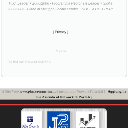
P.I.C. Leader + 2000/2006 - Programma Regionale Leader + Sicilia
2000/2006 - Piano di Sviluppo Locale Leader + ROCCA DI CERERE
[
Privacy
]
Niscemi
Tag Bed and Breakfast BAOBAB
il Sito Web
www.piazza-armerina.it
è membro di NetworkPortali.it | [
Aggiungi la
tua Azienda al Network di Portali
]