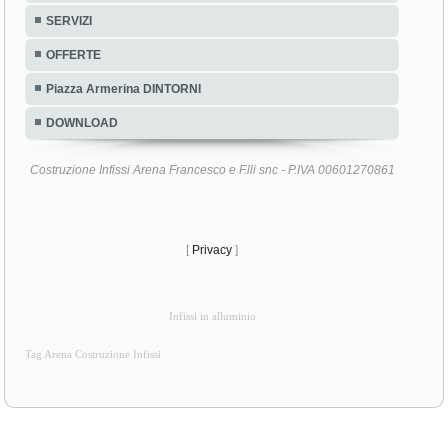
SERVIZI
OFFERTE
Piazza Armerina DINTORNI
DOWNLOAD
Costruzione Infissi Arena Francesco e F.lli snc - P.IVA 00601270861
[
Privacy
]
Infissi in alluminio
Tag Arena Costruzione Infissi