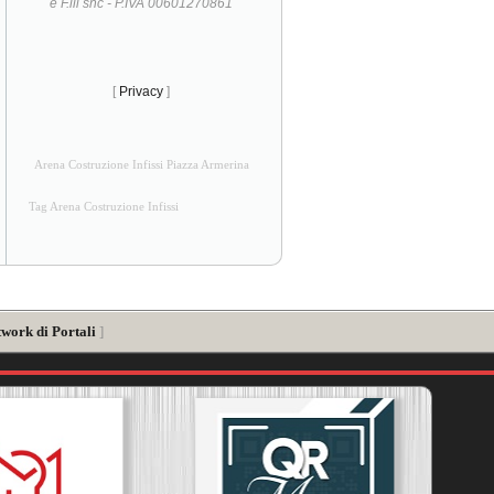
e F.lli snc - P.IVA 00601270861
[
Privacy
]
Arena Costruzione Infissi Piazza Armerina
Tag Arena Costruzione Infissi
twork di Portali
]