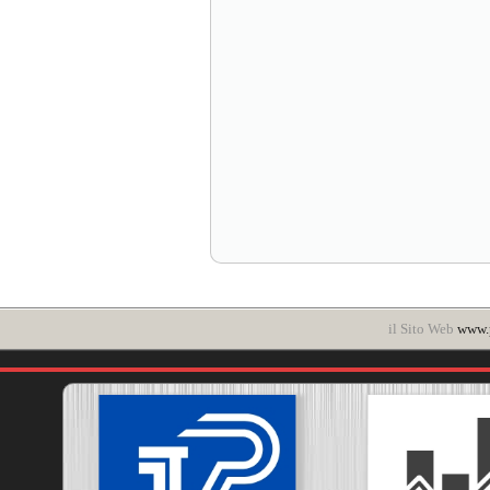
il Sito Web
www.p