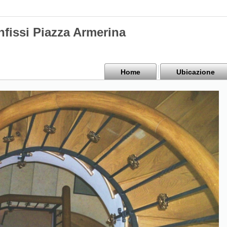
nfissi Piazza Armerina
Home
Ubicazione