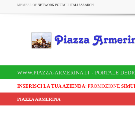
MEMBER OF
NETWORK PORTALI ITALIASEARCH
WWW.PIAZZA-ARMERINA.IT - PORTALE DEDI
INSERISCI LA TUA AZIENDA
: PROMOZIONE
SIMU
PIAZZA ARMERINA