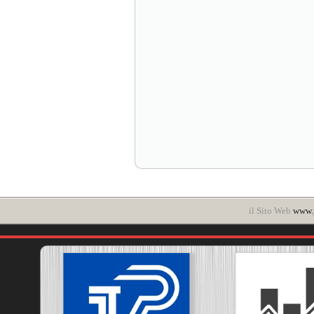
il Sito Web
www.p