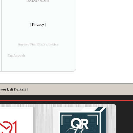
02324710504
[
Privacy
]
Anyweb Pisa Piazza armerina
Tag Anyweb
twork di Portali
]