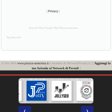
[
Privacy
]
Anyweb Pisa Google Map Piazza armerina
Tag Anyweb
il Sito Web
www.piazza-armerina.it
è membro di NetworkPortali.it | [
Aggiungi la
tua Azienda al Network di Portali
]
❮
❯