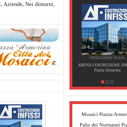
 Aziende, Nei dintorni,
PRODUZIONE SICILIA
SERVIZI SICILIA
ARENA COSTRUZIONE INFISSI,
DATOLA, NON SOLO SPUR
Piazza Armerina
Piazza Armerina
Mosaici Piazza Armer
Palio dei Normanni Pi