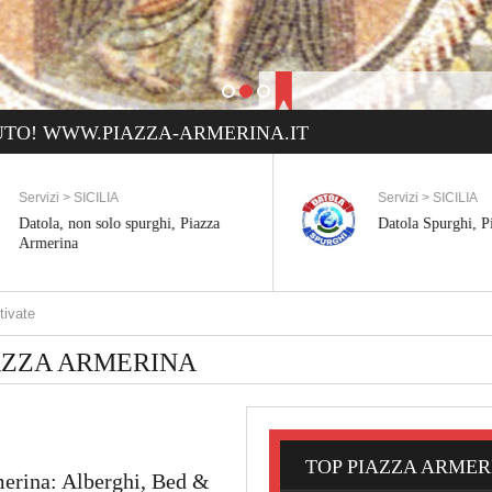
TO! WWW.PIAZZA-ARMERINA.IT
Servizi > SICILIA
Bed and Breakfa
Datola Spurghi, Piazza Armerina
Bed and Break
Armerina
O
AZZA ARMERINA
TOP PIAZZA ARMER
merina: Alberghi, Bed &