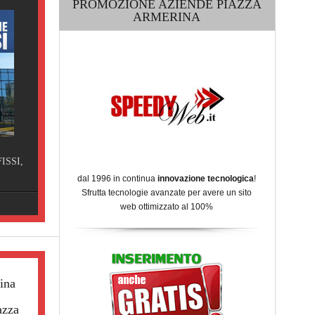
PROMOZIONE AZIENDE PIAZZA
ARMERINA
SERVIZI SICILIA
GHI,
DATOLA SPURGHI, Piazza
Armerina
dal 1996 in continua
innovazione tecnologica
!
Sfrutta tecnologie avanzate per avere un sito
web ottimizzato al 100%
ina
azza