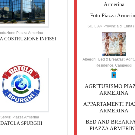
Armerina
Foto Piazza Armeri
SICILIA > Provincia di Enna 
oduzione Piazza Armerina
A COSTRUZIONE INFISSI
Alberghi, Bed & Breakfast, Agrit
Residence, Campeggi
AGRITURISMO PIA
ARMERINA
APPARTAMENTI PIA
ARMERINA
Servizi Piazza Armerina
BED AND BREAKF
DATOLA SPURGHI
PIAZZA ARMERI