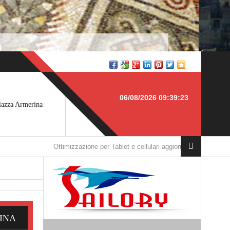
st > SICILIA
Idraulica > TOSCANA
06/08/2026 09:39:23
fast BAOBAB, Piazza
Sportello vasca da bagno,
ttimizzazione per Tablet e cellulari aggiornata
INA