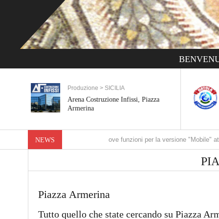
BENVENU
Servizi > SICILIA
zza
Datola, non solo spurghi, Piazza
Armerina
Nuove funzioni per la versione "Mobile" attivate
NEWS
PI
Piazza Armerina
Tutto quello che state cercando su Piazza Ar