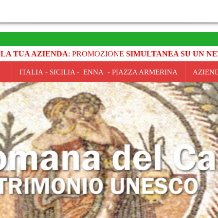
 LA TUA AZIENDA
: PROMOZIONE
SIMULTANEA SU UN NE
ITALIA - SICILIA - ENNA - PIAZZA ARMERINA
AZIEN