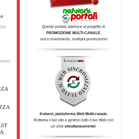
na
Questo portale aderisce al progetto di
(EN)
PROMOZIONE MULTI-CANALE
:
unico inserimento, multipla promozione!
urismo,
ZZA
ZZA
Koinext, piattaforma Web Multi-canale.
Rottama il tuo sito e gestisci tutto il tuo Web con
AST
un click
simultaneamente
!
NA