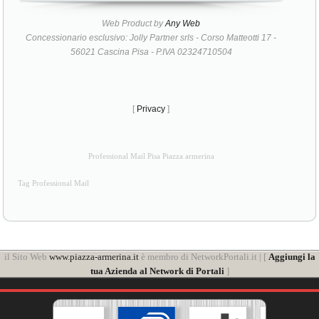
Web Product by
Any Web
Concessionario esclusivo: Jolly Partner srls - Corso Matteotti 17 -
56021 Cascina Pisa - P.IVA 02324710504
[
Privacy
]
Professional Mail Pisa Piazza armerina
Tag Professional Mail
il Sito Web
www.piazza-armerina.it
è membro di NetworkPortali.it | [
Aggiungi la
tua Azienda al Network di Portali
]