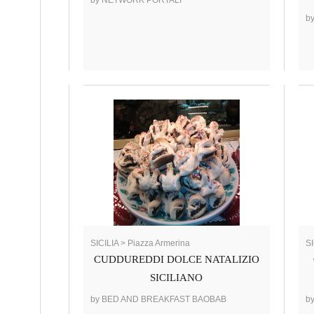
by NETWORK PORTALI
b
SICILIA > Piazza Armerina
SI
CUDDUREDDI DOLCE NATALIZIO
SICILIANO
by BED AND BREAKFAST BAOBAB
b