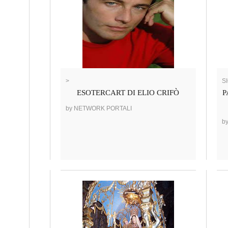
>
SI
ESOTERCART DI ELIO CRIFÒ
P
by NETWORK PORTALI
b