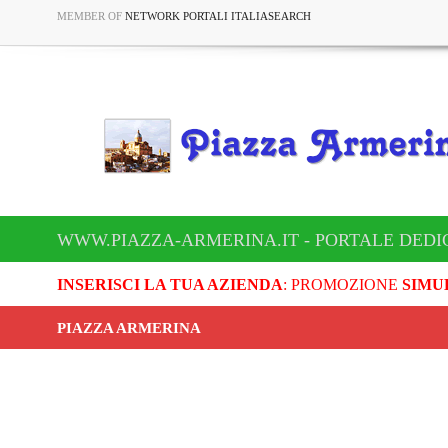
MEMBER OF
NETWORK PORTALI ITALIASEARCH
WWW.PIAZZA-ARMERINA.IT - PORTALE DEDI
INSERISCI LA TUA AZIENDA
: PROMOZIONE
SIMU
PIAZZA ARMERINA