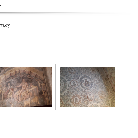
A
EWS
|