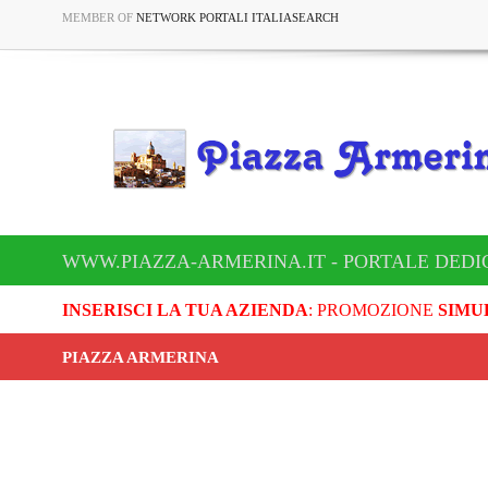
MEMBER OF
NETWORK PORTALI ITALIASEARCH
WWW.PIAZZA-ARMERINA.IT - PORTALE DEDI
INSERISCI LA TUA AZIENDA
: PROMOZIONE
SIMU
PIAZZA ARMERINA