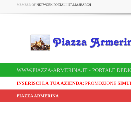
MEMBER OF
NETWORK PORTALI ITALIASEARCH
WWW.PIAZZA-ARMERINA.IT - PORTALE DEDI
INSERISCI LA TUA AZIENDA
: PROMOZIONE
SIMU
PIAZZA ARMERINA