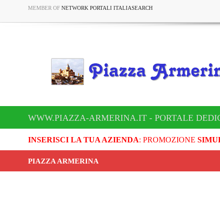
MEMBER OF
NETWORK PORTALI ITALIASEARCH
WWW.PIAZZA-ARMERINA.IT - PORTALE DEDI
INSERISCI LA TUA AZIENDA
: PROMOZIONE
SIMU
PIAZZA ARMERINA