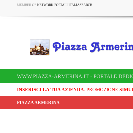
MEMBER OF
NETWORK PORTALI ITALIASEARCH
WWW.PIAZZA-ARMERINA.IT - PORTALE DEDI
INSERISCI LA TUA AZIENDA
: PROMOZIONE
SIMU
PIAZZA ARMERINA