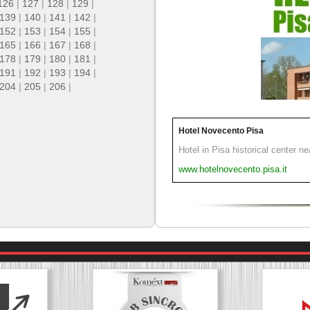
126
|
127
|
128
|
129
|
139
|
140
|
141
|
142
|
152
|
153
|
154
|
155
|
165
|
166
|
167
|
168
|
178
|
179
|
180
|
181
|
191
|
192
|
193
|
194
|
204
|
205
|
206
|
Hotel Novecento Pisa
Hotel in Pisa historical center n
www.hotelnovecento.pisa.it