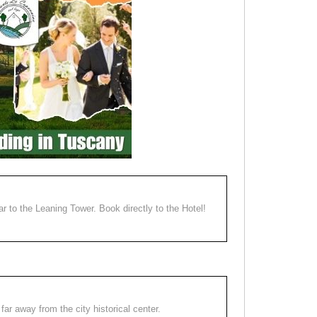
ear to the Leaning Tower. Book directly to the Hotel!
far away from the city historical center.