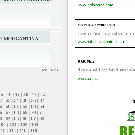
www.isolaverde.com
Hotel Novecento Pisa
Hotel in Pisa historical center n
E MORGANTINA
www.hotelnovecento.pisa.it
B&B Pisa
Il calore ed il comfort di una ver
RICERCA
www.bb-pisa.it
15
|
16
|
17
|
18
|
19
|
20
2
|
33
|
34
|
35
|
36
|
37
9
|
50
|
51
|
52
|
53
|
54
6
|
67
|
68
|
69
|
70
|
71
3
|
84
|
85
|
86
|
87
|
88
100
|
101
|
102
|
103
|
113
|
114
|
115
|
116
|