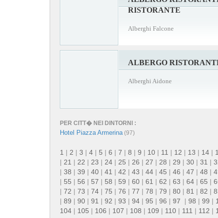
RISTORANTE
Alberghi Falcone
ALBERGO RISTORANT
Alberghi Aidone
PER CITT� NEI DINTORNI :
Hotel Piazza Armerina
(97)
1
|
2
|
3
|
4
|
5
|
6
|
7
|
8
|
9
|
10
|
11
|
12
|
13
|
14
|
|
21
|
22
|
23
|
24
|
25
|
26
|
27
|
28
|
29
|
30
|
31
|
3
|
38
|
39
|
40
|
41
|
42
|
43
|
44
|
45
|
46
|
47
|
48
|
4
|
55
|
56
|
57
|
58
|
59
|
60
|
61
|
62
|
63
|
64
|
65
|
6
|
72
|
73
|
74
|
75
|
76
|
77
|
78
|
79
|
80
|
81
|
82
|
8
|
89
|
90
|
91
|
92
|
93
|
94
|
95
|
96
|
97
|
98
|
99
|
104
|
105
|
106
|
107
|
108
|
109
|
110
|
111
|
112
|