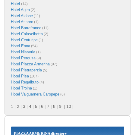
Hotel
(14)
Hotel Agira
(2)
Hotel Aidone
(11)
Hotel Assoro
(1)
Hotel Barrafranca
(11)
Hotel Calascibetta
(2)
Hotel Centuripe
(1)
Hotel Enna
(54)
Hotel Nissoria
(1)
Hotel Pergusa
(9)
Hotel Piazza Armerina
(97)
Hotel Pietraperzia
(5)
Hotel Pisa
(167)
Hotel Regalbuto
(4)
Hotel Troina
(1)
Hotel Valguarnera Caropepe
(6)
1
|
2
|
3
|
4
|
5
|
6
|
7
|
8
|
9
|
10
|
PIAZZA ARMERINA directory