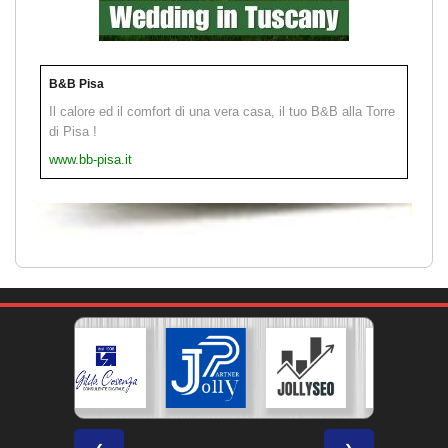
B&B Pisa
Il calore ed il comfort di una vera casa, il tuo B&B alla Torre
di Pisa !
www.bb-pisa.it