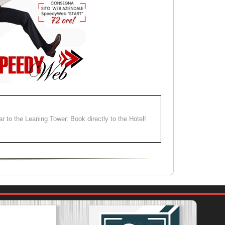
ear to the Leaning Tower. Book directly to the Hotel!