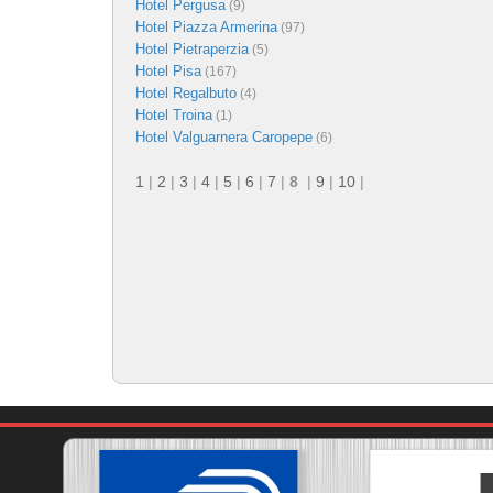
Hotel Pergusa
(9)
Hotel Piazza Armerina
(97)
Hotel Pietraperzia
(5)
Hotel Pisa
(167)
Hotel Regalbuto
(4)
Hotel Troina
(1)
Hotel Valguarnera Caropepe
(6)
1
|
2
|
3
|
4
|
5
|
6
|
7
|
8
|
9
|
10
|