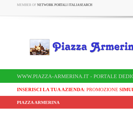
MEMBER OF
NETWORK PORTALI ITALIASEARCH
WWW.PIAZZA-ARMERINA.IT - PORTALE DEDI
INSERISCI LA TUA AZIENDA
: PROMOZIONE
SIMU
PIAZZA ARMERINA