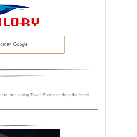
ear to the Leaning Tower. Book directly to the Hotel!