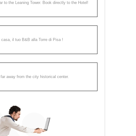
ear to the Leaning Tower. Book directly to the Hotel!
a casa, il tuo B&B alla Torre di Pisa !
far away from the city historical center.