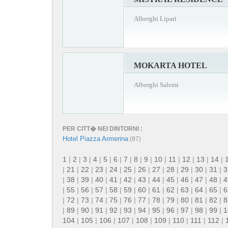
Alberghi Lipari
MOKARTA HOTEL
Alberghi Salemi
PER CITT� NEI DINTORNI :
Hotel Piazza Armerina
(97)
1
|
2
|
3
|
4
|
5
|
6
|
7
|
8
|
9
|
10
|
11
|
12
|
13
|
14
|
|
21
|
22
|
23
|
24
|
25
|
26
|
27
|
28
|
29
|
30
|
31
|
3
|
38
|
39
|
40
|
41
|
42
|
43
|
44
|
45
|
46
|
47
|
48
|
4
|
55
|
56
|
57
|
58
|
59
|
60
|
61
|
62
|
63
|
64
|
65
|
6
|
72
|
73
|
74
|
75
|
76
|
77
|
78
|
79
|
80
|
81
|
82
|
8
|
89
|
90
|
91
|
92
|
93
|
94
|
95
|
96
|
97
|
98
|
99
|
1
104
|
105
|
106
|
107
|
108
|
109
|
110
|
111
|
112
|