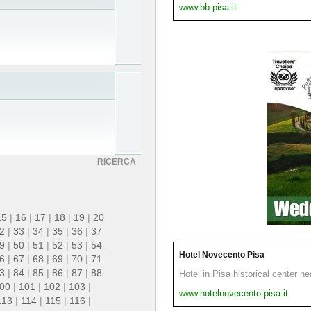
www.bb-pisa.it
RICERCA
15
|
16
|
17
|
18
|
19
|
20
2
|
33
|
34
|
35
|
36
|
37
9
|
50
|
51
|
52
|
53
|
54
Hotel Novecento Pisa
6
|
67
|
68
|
69
|
70
|
71
3
|
84
|
85
|
86
|
87
|
88
Hotel in Pisa historical center n
00
|
101
|
102
|
103
|
www.hotelnovecento.pisa.it
113
|
114
|
115
|
116
|