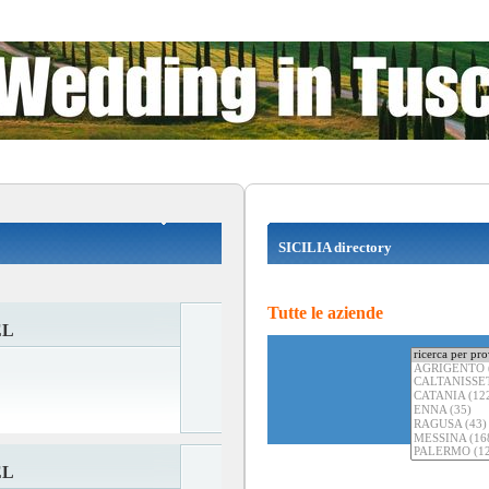
SICILIA directory
Tutte le aziende
EL
EL