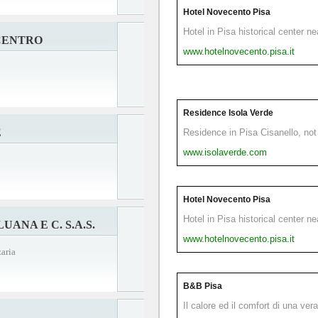
Hotel Novecento Pisa
Hotel in Pisa historical center n
CENTRO
www.hotelnovecento.pisa.it
Residence Isola Verde
E
Residence in Pisa Cisanello, not 
www.isolaverde.com
Hotel Novecento Pisa
Hotel in Pisa historical center n
UANA E C. S.A.S.
www.hotelnovecento.pisa.it
aria
B&B Pisa
Il calore ed il comfort di una ver