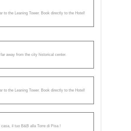
ear to the Leaning Tower. Book directly to the Hotel!
far away from the city historical center.
ear to the Leaning Tower. Book directly to the Hotel!
a casa, il tuo B&B alla Torre di Pisa !