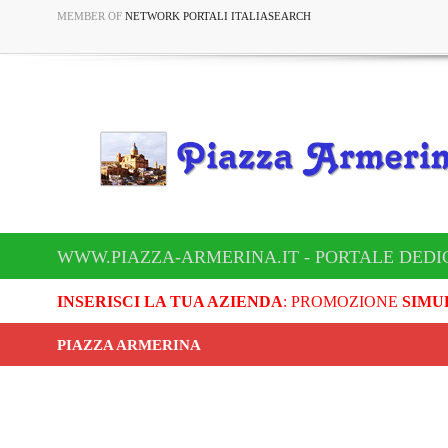
MEMBER OF
NETWORK PORTALI ITALIASEARCH
WWW.PIAZZA-ARMERINA.IT - PORTALE DEDI
INSERISCI LA TUA AZIENDA
: PROMOZIONE
SIMU
PIAZZA ARMERINA