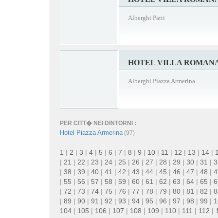
Alberghi Patti
HOTEL VILLA ROMAN
Alberghi Piazza Armerina
PER CITT� NEI DINTORNI :
Hotel Piazza Armerina
(97)
1
|
2
|
3
|
4
|
5
|
6
|
7
|
8
|
9
|
10
|
11
|
12
|
13
|
14
|
|
21
|
22
|
23
|
24
|
25
|
26
|
27
|
28
|
29
|
30
|
31
|
3
|
38
|
39
|
40
|
41
|
42
|
43
|
44
|
45
|
46
|
47
|
48
|
4
|
55
|
56
|
57
|
58
|
59
|
60
|
61
|
62
|
63
|
64
|
65
|
6
|
72
|
73
|
74
|
75
|
76
|
77
|
78
|
79
|
80
|
81
|
82
|
8
|
89
|
90
|
91
|
92
|
93
|
94
|
95
|
96
|
97
|
98
|
99
|
1
104
|
105
|
106
|
107
|
108
|
109
|
110
|
111
|
112
|