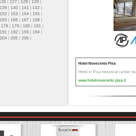
126
|
127
|
128
|
129
|
139
|
140
|
141
|
142
|
152
|
153
|
154
|
155
|
165
|
166
|
167
|
168
|
|
178
|
179
|
180
|
181
|
191
|
192
|
193
|
194
|
204
|
205
|
206
|
Hotel Novecento Pisa
Hotel in Pisa historical center n
www.hotelnovecento.pisa.it