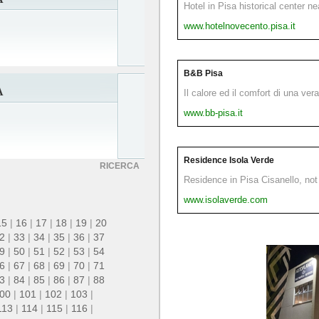
Hotel in Pisa historical center n
www.hotelnovecento.pisa.it
B&B Pisa
A
Il calore ed il comfort di una ver
www.bb-pisa.it
Residence Isola Verde
RICERCA
Residence in Pisa Cisanello, not 
www.isolaverde.com
15
|
16
|
17
|
18
|
19
|
20
2
|
33
|
34
|
35
|
36
|
37
9
|
50
|
51
|
52
|
53
|
54
6
|
67
|
68
|
69
|
70
|
71
3
|
84
|
85
|
86
|
87
|
88
00
|
101
|
102
|
103
|
113
|
114
|
115
|
116
|