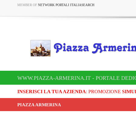
MEMBER OF
NETWORK PORTALI ITALIASEARCH
WWW.PIAZZA-ARMERINA.IT - PORTALE DEDI
INSERISCI LA TUA AZIENDA
: PROMOZIONE
SIMU
PIAZZA ARMERINA