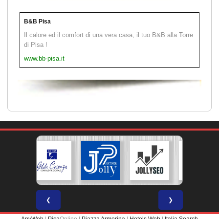
B&B Pisa
Il calore ed il comfort di una vera casa, il tuo B&B alla Torre
di Pisa !
www.bb-pisa.it
❮
❯
AnyWeb
|
Pisa
Online |
Piazza Armerina
|
Hotels Web
|
Italia Search