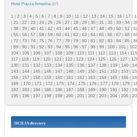
Hotel Piazza Armerina
(97)
1
|
2
|
3
|
4
|
5
|
6
|
7
|
8
|
9
|
10
|
11
|
12
|
13
|
14
|
15
|
16
|
17
|
1
|
21
|
22
|
23
|
24
|
25
|
26
|
27
|
28
|
29
|
30
|
31
|
32
|
33
|
34
|
3
|
38
|
39
|
40
|
41
|
42
|
43
|
44
|
45
|
46
|
47
|
48
|
49
|
50
|
51
|
5
|
55
|
56
|
57
|
58
|
59
|
60
|
61
|
62
|
63
|
64
|
65
|
66
|
67
|
68
|
6
|
72
|
73
|
74
|
75
|
76
|
77
|
78
|
79
|
80
|
81
|
82
|
83
|
84
|
85
|
8
|
89
|
90
|
91
|
92
|
93
|
94
|
95
|
96
|
97
|
98
|
99
|
100
|
101
|
102
104
|
105
|
106
|
107
|
108
|
109
|
110
|
111
|
112
|
113
|
114
|
11
117
|
118
|
119
|
120
|
121
|
122
|
123
|
124
|
125
|
126
|
127
|
12
130
|
131
|
132
|
133
|
134
|
135
|
136
|
137
|
138
|
139
|
140
|
14
143
|
144
|
145
|
146
|
147
|
148
|
149
|
150
|
151
|
152
|
153
|
15
156
|
157
|
158
|
159
|
160
|
161
|
162
|
163
|
164
|
165
|
166
|
16
169
|
170
|
171
|
172
|
173
|
174
|
175
|
176
|
177
|
178
|
179
|
1
182
|
183
|
184
|
185
|
186
|
187
|
188
|
189
|
190
|
191
|
192
|
19
195
|
196
|
197
|
198
|
199
|
200
|
201
|
202
|
203
|
204
|
205
|
20
SICILIA directory