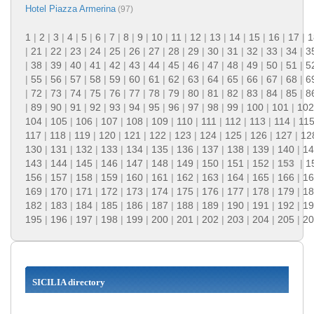
Hotel Piazza Armerina
(97)
1
|
2
|
3
|
4
|
5
|
6
|
7
|
8
|
9
|
10
|
11
|
12
|
13
|
14
|
15
|
16
|
17
|
1
|
21
|
22
|
23
|
24
|
25
|
26
|
27
|
28
|
29
|
30
|
31
|
32
|
33
|
34
|
3
|
38
|
39
|
40
|
41
|
42
|
43
|
44
|
45
|
46
|
47
|
48
|
49
|
50
|
51
|
5
|
55
|
56
|
57
|
58
|
59
|
60
|
61
|
62
|
63
|
64
|
65
|
66
|
67
|
68
|
6
|
72
|
73
|
74
|
75
|
76
|
77
|
78
|
79
|
80
|
81
|
82
|
83
|
84
|
85
|
8
|
89
|
90
|
91
|
92
|
93
|
94
|
95
|
96
|
97
|
98
|
99
|
100
|
101
|
102
104
|
105
|
106
|
107
|
108
|
109
|
110
|
111
|
112
|
113
|
114
|
11
117
|
118
|
119
|
120
|
121
|
122
|
123
|
124
|
125
|
126
|
127
|
12
130
|
131
|
132
|
133
|
134
|
135
|
136
|
137
|
138
|
139
|
140
|
14
143
|
144
|
145
|
146
|
147
|
148
|
149
|
150
|
151
|
152
|
153
|
1
156
|
157
|
158
|
159
|
160
|
161
|
162
|
163
|
164
|
165
|
166
|
16
169
|
170
|
171
|
172
|
173
|
174
|
175
|
176
|
177
|
178
|
179
|
18
182
|
183
|
184
|
185
|
186
|
187
|
188
|
189
|
190
|
191
|
192
|
19
195
|
196
|
197
|
198
|
199
|
200
|
201
|
202
|
203
|
204
|
205
|
20
SICILIA directory