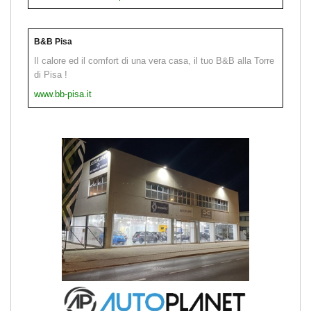
B&B Pisa
Il calore ed il comfort di una vera casa, il tuo B&B alla Torre
di Pisa !
www.bb-pisa.it