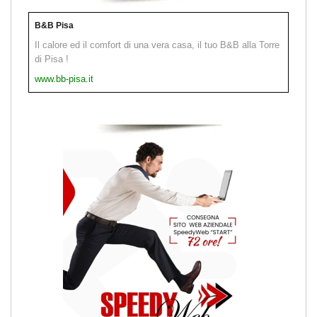
B&B Pisa
Il calore ed il comfort di una vera casa, il tuo B&B alla Torre
di Pisa !
www.bb-pisa.it