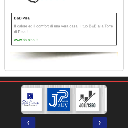
B&B Pisa
Il calore ed il comfort di una vera casa, il tuo B&B alla Torre
di Pisa !
www.bb-pisa.it
❮
❯