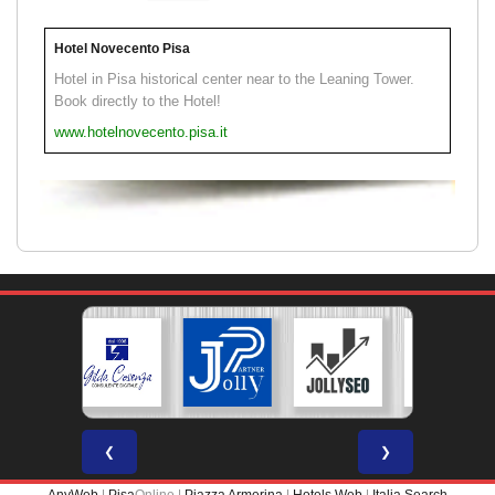
Hotel Novecento Pisa
Hotel in Pisa historical center near to the Leaning Tower.
Book directly to the Hotel!
www.hotelnovecento.pisa.it
❮
❯
AnyWeb
|
Pisa
Online |
Piazza Armerina
|
Hotels Web
|
Italia Search