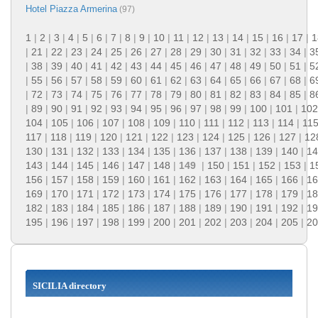
Hotel Piazza Armerina
(97)
1
|
2
|
3
|
4
|
5
|
6
|
7
|
8
|
9
|
10
|
11
|
12
|
13
|
14
|
15
|
16
|
17
|
1
|
21
|
22
|
23
|
24
|
25
|
26
|
27
|
28
|
29
|
30
|
31
|
32
|
33
|
34
|
3
|
38
|
39
|
40
|
41
|
42
|
43
|
44
|
45
|
46
|
47
|
48
|
49
|
50
|
51
|
5
|
55
|
56
|
57
|
58
|
59
|
60
|
61
|
62
|
63
|
64
|
65
|
66
|
67
|
68
|
6
|
72
|
73
|
74
|
75
|
76
|
77
|
78
|
79
|
80
|
81
|
82
|
83
|
84
|
85
|
8
|
89
|
90
|
91
|
92
|
93
|
94
|
95
|
96
|
97
|
98
|
99
|
100
|
101
|
102
104
|
105
|
106
|
107
|
108
|
109
|
110
|
111
|
112
|
113
|
114
|
11
117
|
118
|
119
|
120
|
121
|
122
|
123
|
124
|
125
|
126
|
127
|
12
130
|
131
|
132
|
133
|
134
|
135
|
136
|
137
|
138
|
139
|
140
|
14
143
|
144
|
145
|
146
|
147
|
148
|
149
|
150
|
151
|
152
|
153
|
1
156
|
157
|
158
|
159
|
160
|
161
|
162
|
163
|
164
|
165
|
166
|
16
169
|
170
|
171
|
172
|
173
|
174
|
175
|
176
|
177
|
178
|
179
|
18
182
|
183
|
184
|
185
|
186
|
187
|
188
|
189
|
190
|
191
|
192
|
19
195
|
196
|
197
|
198
|
199
|
200
|
201
|
202
|
203
|
204
|
205
|
20
SICILIA directory