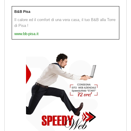
B&B Pisa
Il calore ed il comfort di una vera casa, il tuo B&B alla Torre
di Pisa !
www.bb-pisa.it