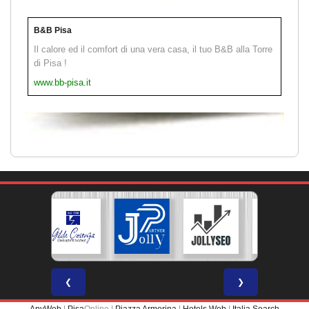
B&B Pisa
Il calore ed il comfort di una vera casa, il tuo B&B alla Torre
di Pisa !
www.bb-pisa.it
❮
❯
AnyWeb
|
Pisa
Online |
Piazza Armerina
|
Hotels Web
|
Italia Search