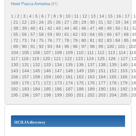
Hotel Piazza Armerina
(97)
1
|
2
|
3
|
4
|
5
|
6
|
7
|
8
|
9
|
10
|
11
|
12
|
13
|
14
|
15
|
16
|
17
|
1
|
21
|
22
|
23
|
24
|
25
|
26
|
27
|
28
|
29
|
30
|
31
|
32
|
33
|
34
|
3
|
38
|
39
|
40
|
41
|
42
|
43
|
44
|
45
|
46
|
47
|
48
|
49
|
50
|
51
|
5
|
55
|
56
|
57
|
58
|
59
|
60
|
61
|
62
|
63
|
64
|
65
|
66
|
67
|
68
|
6
|
72
|
73
|
74
|
75
|
76
|
77
|
78
|
79
|
80
|
81
|
82
|
83
|
84
|
85
|
8
|
89
|
90
|
91
|
92
|
93
|
94
|
95
|
96
|
97
|
98
|
99
|
100
|
101
|
102
104
|
105
|
106
|
107
|
108
|
109
|
110
|
111
|
112
|
113
|
114
|
11
117
|
118
|
119
|
120
|
121
|
122
|
123
|
124
|
125
|
126
|
127
|
1
130
|
131
|
132
|
133
|
134
|
135
|
136
|
137
|
138
|
139
|
140
|
14
143
|
144
|
145
|
146
|
147
|
148
|
149
|
150
|
151
|
152
|
153
|
15
156
|
157
|
158
|
159
|
160
|
161
|
162
|
163
|
164
|
165
|
166
|
16
169
|
170
|
171
|
172
|
173
|
174
|
175
|
176
|
177
|
178
|
179
|
18
182
|
183
|
184
|
185
|
186
|
187
|
188
|
189
|
190
|
191
|
192
|
19
195
|
196
|
197
|
198
|
199
|
200
|
201
|
202
|
203
|
204
|
205
|
20
SICILIA directory