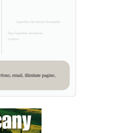
il giardino dei limoni Acicastello
Tag il giardino dei limoni
ricettiva
no, email, illimitate pagine,