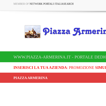
MEMBER OF
NETWORK PORTALI ITALIASEARCH
WWW.PIAZZA-ARMERINA.IT - PORTALE DEDI
INSERISCI LA TUA AZIENDA
: PROMOZIONE
SIMU
PIAZZA ARMERINA