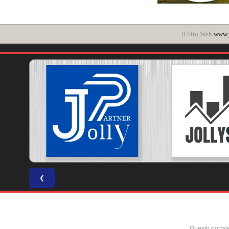
il Sito Web
www.p
❮
Questo portal