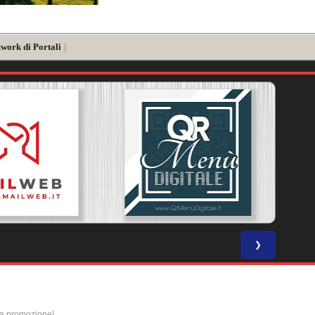
twork di Portali
]
❯
la promozione!