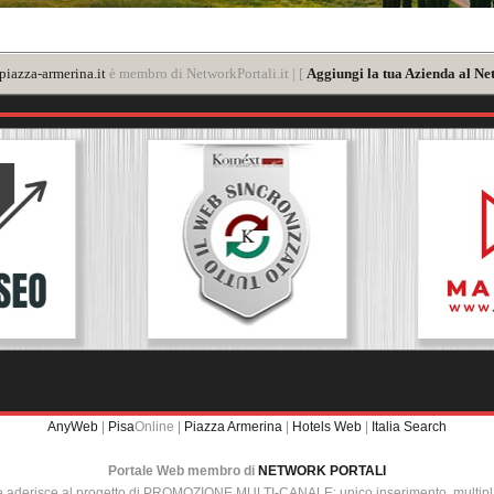
iazza-armerina.it
è membro di NetworkPortali.it | [
Aggiungi la tua Azienda al Ne
AnyWeb
|
Pisa
Online |
Piazza Armerina
|
Hotels Web
|
Italia Search
Portale Web membro di
NETWORK PORTALI
e aderisce al progetto di PROMOZIONE MULTI-CANALE: unico inserimento, multip