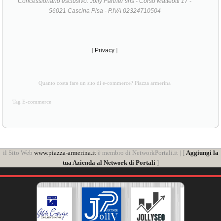
Concessionario esclusivo: Jolly Partner srls - Corso Matteotti 17 -
56021 Cascina Pisa - P.IVA 02324710504
[
Privacy
]
Quanto costa fare un sito di e-commerce? Piazza armerina
Tag E-commerce
il Sito Web
www.piazza-armerina.it
è membro di NetworkPortali.it | [
Aggiungi la
tua Azienda al Network di Portali
]