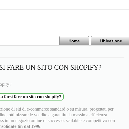
Home
Ubicazione
I FARE UN SITO CON SHOPIFY?
hopify?
a farsi fare un sito con shopify?
azione di siti di e-commerce standard o su misura, progettati per
line, ottimizzare le vendite e garantire la massima efficienza
ss in un negozio online di successo, scalabile e competitivo con
solidate fin dal 1996
.