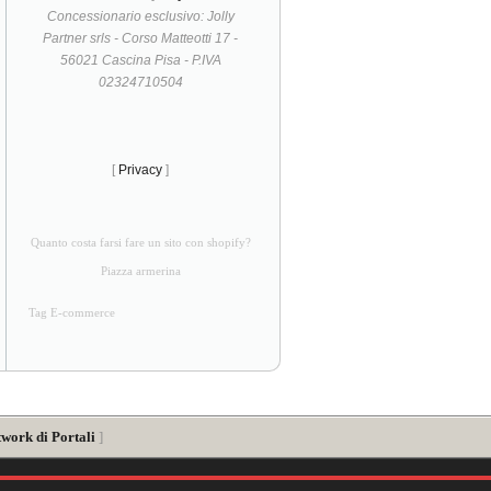
Concessionario esclusivo: Jolly
Partner srls - Corso Matteotti 17 -
56021 Cascina Pisa - P.IVA
02324710504
[
Privacy
]
Quanto costa farsi fare un sito con shopify?
Piazza armerina
Tag E-commerce
twork di Portali
]