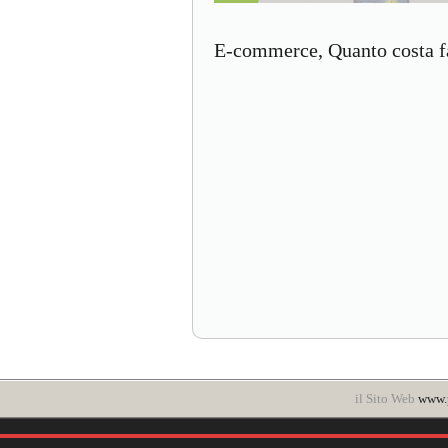
E-commerce, Quanto costa far
il Sito Web
www.p