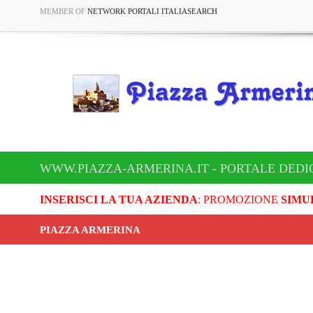
MEMBER OF
NETWORK PORTALI ITALIASEARCH
WWW.PIAZZA-ARMERINA.IT - PORTALE DEDI
INSERISCI LA TUA AZIENDA
: PROMOZIONE
SIMU
PIAZZA ARMERINA