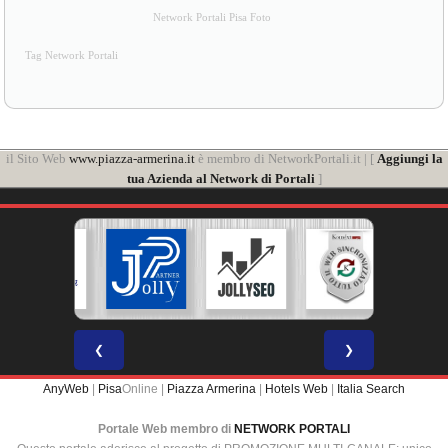
Network Portali Pisa Foto
Tag Network Portali
il Sito Web
www.piazza-armerina.it
è membro di NetworkPortali.it | [
Aggiungi la
tua Azienda al Network di Portali
]
❮
❯
AnyWeb
|
Pisa
Online |
Piazza Armerina
|
Hotels Web
|
Italia Search
Portale Web membro di
NETWORK PORTALI