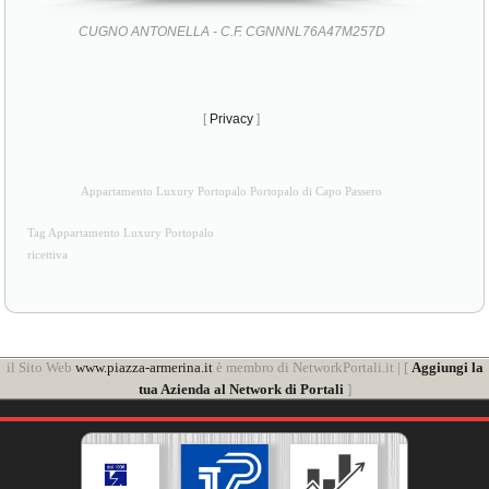
CUGNO ANTONELLA - C.F. CGNNNL76A47M257D
[
Privacy
]
Appartamento Luxury Portopalo Portopalo di Capo Passero
Tag Appartamento Luxury Portopalo
ricettiva
il Sito Web
www.piazza-armerina.it
è membro di NetworkPortali.it | [
Aggiungi la
tua Azienda al Network di Portali
]