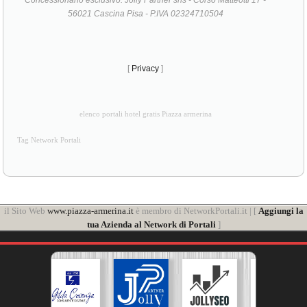
BANNER E ANNUNCI
WEBSITE
Web Product by
Any Web
Concessionario esclusivo: Jolly Partner srls - Corso Matteotti 17 -
56021 Cascina Pisa - P.IVA 02324710504
[
Privacy
]
elenco portali hotel gratis Piazza armerina
Tag Network Portali
il Sito Web
www.piazza-armerina.it
è membro di NetworkPortali.it | [
Aggiungi la