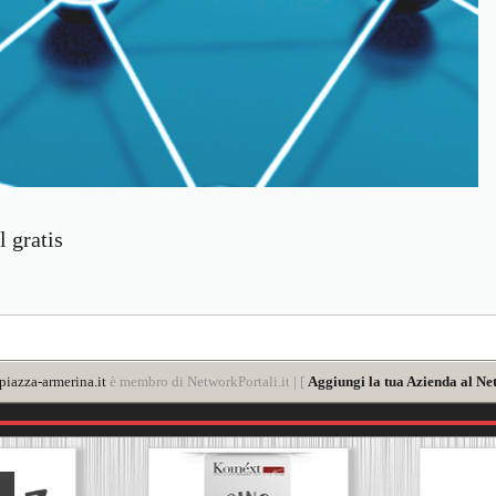
l gratis
iazza-armerina.it
è membro di NetworkPortali.it | [
Aggiungi la tua Azienda al Ne