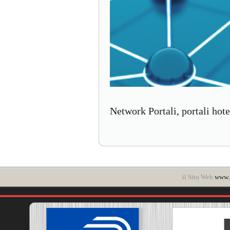
Network Portali, portali hote
il Sito Web
www.p