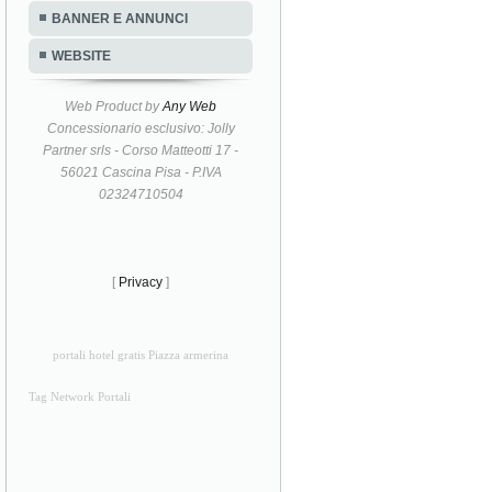
BANNER E ANNUNCI
WEBSITE
Web Product by
Any Web
Concessionario esclusivo: Jolly
Partner srls - Corso Matteotti 17 -
56021 Cascina Pisa - P.IVA
02324710504
[
Privacy
]
portali hotel gratis Piazza armerina
Tag Network Portali