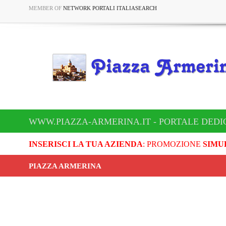
MEMBER OF
NETWORK PORTALI ITALIASEARCH
WWW.PIAZZA-ARMERINA.IT - PORTALE DEDI
INSERISCI LA TUA AZIENDA
: PROMOZIONE
SIMU
PIAZZA ARMERINA